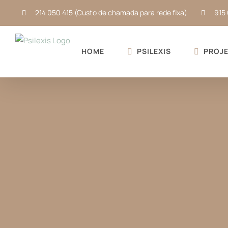
Skip
214 050 415 (Custo de chamada para rede fixa)
915 
to
content
HOME
PSILEXIS
PROJE