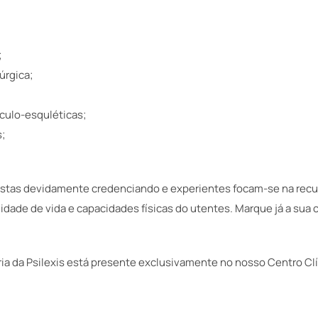
;
úrgica;
;
ulo-esquléticas;
s;
istas devidamente credenciando e experientes focam-se na rec
idade de vida e capacidades físicas do utentes. Marque já a su
tria da Psilexis está presente exclusivamente no nosso Centro Cl