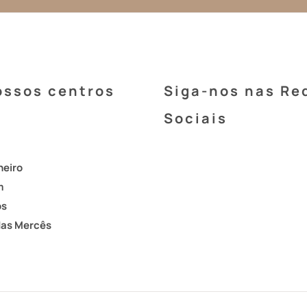
ossos centros
Siga-nos nas Re
Sociais
heiro
m
os
das Mercês