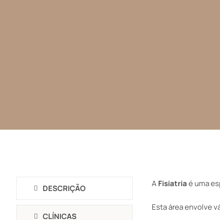
A
Fisiatria
é uma esp
DESCRIÇÃO
Esta área envolve vá
CLÍNICAS