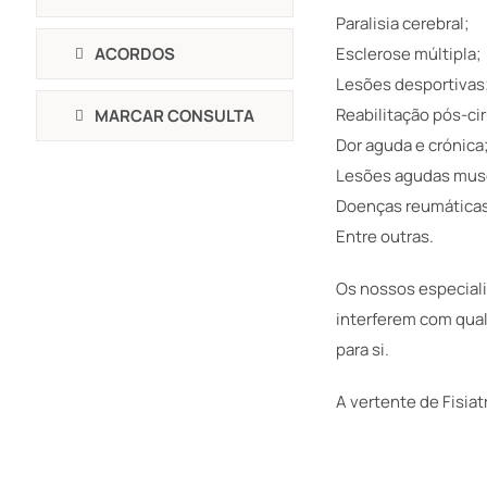
Paralisia cerebral;
ACORDOS
Esclerose múltipla;
Lesões desportivas
Reabilitação pós-cir
MARCAR CONSULTA
Dor aguda e crónica
Lesões agudas musc
Doenças reumática
Entre outras.
Os nossos especial
interferem com qual
para si.
A vertente de Fisia