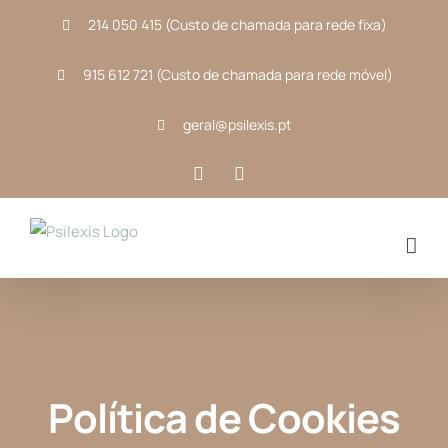
Skip
214 050 415 (Custo de chamada para rede fixa)
to
content
915 612 721 (Custo de chamada para rede móvel)
geral@psilexis.pt
Facebook
Instagram
Política de Cookies