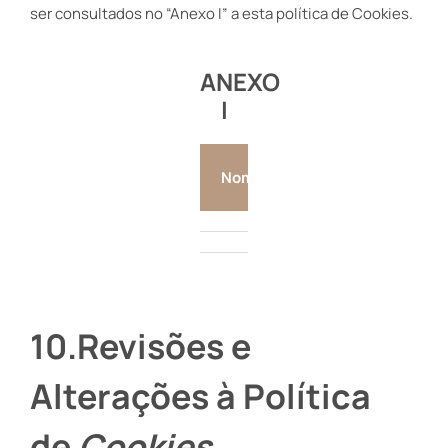
ser consultados no “Anexo I” a esta política de Cookies.
ANEXO
I
Nome
Finalidade
Ori
10
.
Revisões e
Alterações à Política
de
Cookies