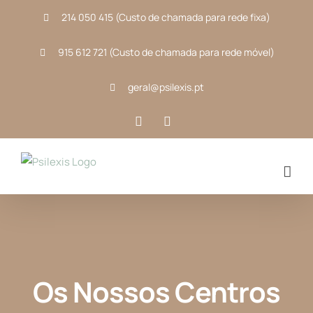
Skip
214 050 415 (Custo de chamada para rede fixa)
to
content
915 612 721 (Custo de chamada para rede móvel)
geral@psilexis.pt
Facebook
Instagram
Os Nossos Centros