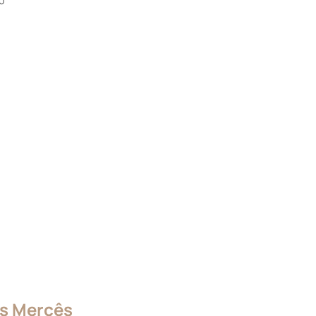
0
s Mercês