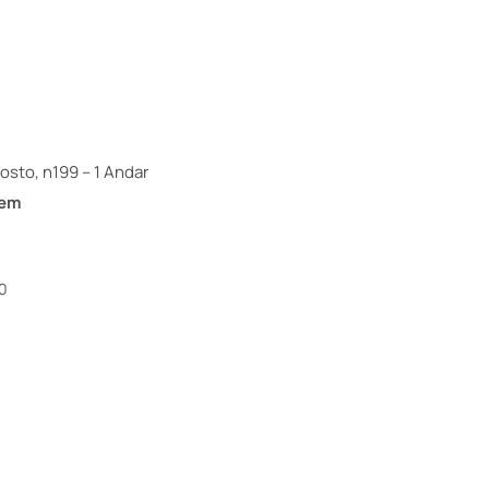
osto, n199 – 1 Andar
gem
0