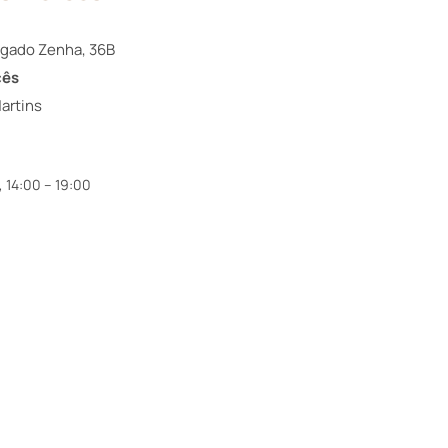
lgado Zenha, 36B
cês
artins
, 14:00 – 19:00