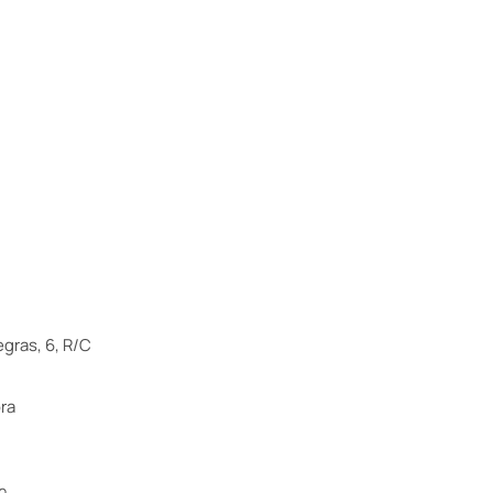
s
gras, 6, R/C
ra