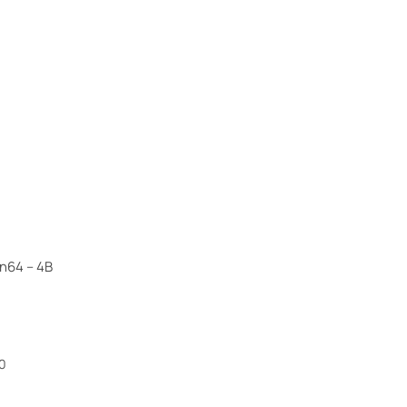
 n64 – 4B
0