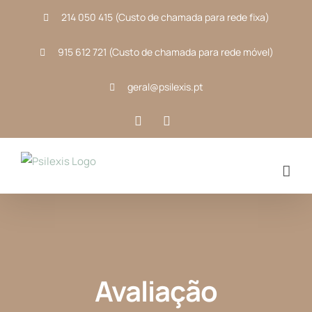
Skip
214 050 415 (Custo de chamada para rede fixa)
to
content
915 612 721 (Custo de chamada para rede móvel)
geral@psilexis.pt
Facebook
Instagram
Avaliação