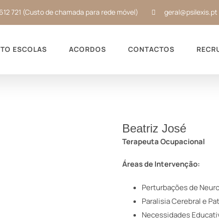
612 721 (Custo de chamada para rede móvel)
geral@psilexis.pt
TO ESCOLAS
ACORDOS
CONTACTOS
RECR
Beatriz José
Terapeuta Ocupacional
Áreas de Intervenção:
Perturbações de Neur
Paralisia Cerebral e Pa
Necessidades Educati