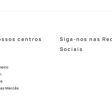
ossos centros
Siga-nos nas Re
Sociais
heiro
m
os
das Mercês