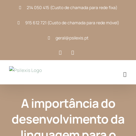
Skip
214 050 415 (Custo de chamada para rede fixa)
to
content
915 612 721 (Custo de chamada para rede móvel)
geral@psilexis.pt
Facebook
Instagram
A importância do
desenvolvimento da
linguagem para o